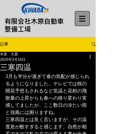
​有限会社木原自動車
整備工場
記事
木原 大貴
2025年3月16日
三寒四温
3月も半分が過ぎて春の気配が感じられ
るようになりました。テレビでは桜の
開花予想もされるなど気温と花粉の飛
散量の上昇からも春への移り変わり実
感してましたが、ここ数日の冷たい雨
と強風には困りますね。
三寒四温とは良く言いますが、その温
度差が酷すぎると感じます。自然が相