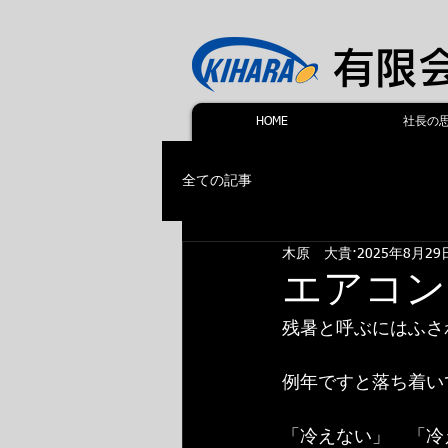
​有
HOME
社長の
全ての記事
木原 大貴
2025年8月29
エアコン
残暑と呼ぶにはふさ
例年ですと落ち着い
「冷えない」　「冷