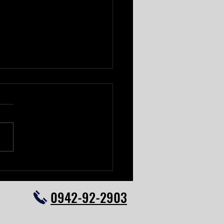
ルシーズンタイヤ
Bドジャース所属の大谷選手が
キャラクターのダンロップの
ルシーズンタイヤ
CHROWEATHER（シンクロウ
ー） 以前から発売していた
ルシーズンタイヤを改良し、
スバーンでの性能を向上させ
品です。 正直、九州北部の
0942-92-2903
量だとこれで充分ではないか
ってます。 当社にもサマー