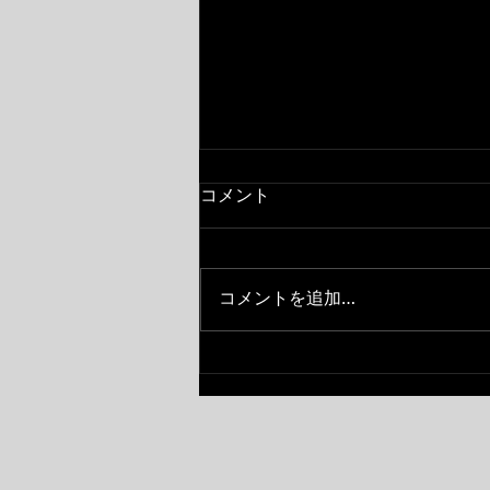
酷暑
コメント
基山から県道17号を走り福岡県
を越えたところに温度表示板があ
るのですが、今週月曜日8月3日
コメントを追加…
（ある意味記念日）酷暑を指す
「４０℃」を確認しました😓写真
を撮ろうかと思いましが運転中で
したので記憶の中に留めました。
暑いと身体もですが、お車も調子
悪くなる事も多くなります。最近
は特にエアコン！効いてはいるけ