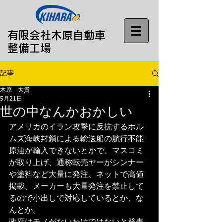
​有限会社木原自動車
整備工場
記事
木原 大貴
5月21日
世の中なんかおかしい
アメリカのイラン攻撃に反抗するホル
ムズ海峡封鎖による輸送船の航行不能
原油が輸入できないとかで、マスコミ
が取り上げ、通称転売ヤーがシンナー
や塗料など大量に発注、ネットで高値
掲載。メーカーも大量発注を禁止して
るので小出しで対応しているとか、な
んとか。