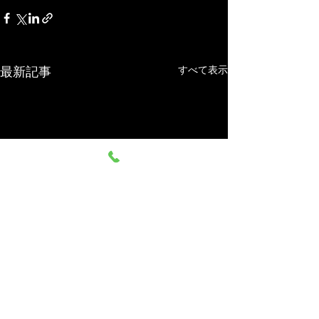
すべて表示
最新記事
世の中なんかおかしい
オールシーズン
アメリカのイラン攻撃に反抗
MLBドジャース所