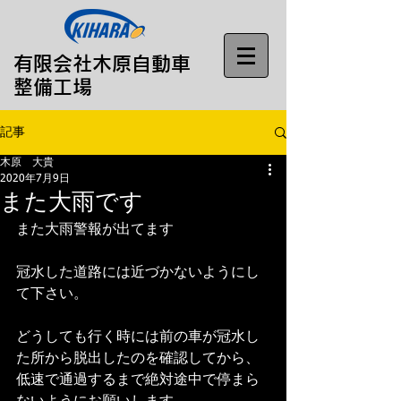
​有限会社木原自動車
整備工場
記事
木原 大貴
2020年7月9日
また大雨です
また大雨警報が出てます
冠水した道路には近づかないようにし
て下さい。
どうしても行く時には前の車が冠水し
た所から脱出したのを確認してから、
低速で通過するまで絶対途中で停まら